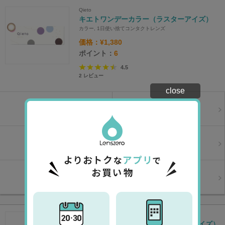
Qieto
キエトワンデーカラー（ラスターアイズ）
カラー, 1日使い捨てコンタクトレンズ
価格：¥1,380
ポイント：
6
4.5
2
レビュー
close
2箱セット
¥2,420
4箱セット
¥4,780
SALE
SALE
6箱セット
¥7,140
8箱セット
¥9,400
SALE
SALE
10箱セット
¥11,700
12箱セット
¥13,860
SALE
SALE
Qieto
キエトワンデーカラー（シャイニーアイズ）