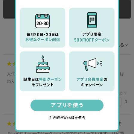
ログインする
ログイン後にレビューをご記入ください
レビューを並べ替える
>
4
会員様
女性
人生初めてのカラコン購入で不安だったけど、付けた見た目は
わりとナチュラルなので、使いやすいかなと思った。
このレビューは参考になりましたか？
0
参考になった
5
伊藤亜希子様
40代
女性
キレイなカラーのサークルレンズで気に入っています。リピ買