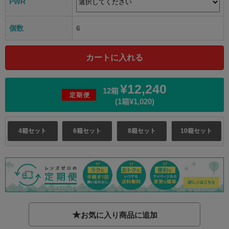
PWR
個数
6
¥12,240
12箱
定期便
(1箱¥1,020)
4箱セット
6箱セット
8箱セット
10箱セット
★
お気に入り商品に追加