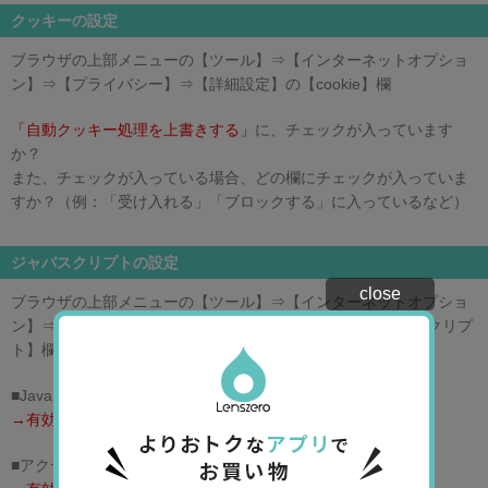
クッキーの設定
ブラウザの上部メニューの【ツール】⇒【インターネットオプショ
ン】⇒【プライバシー】⇒【詳細設定】の【cookie】欄
「自動クッキー処理を上書きする」
に、チェックが入っています
か？
また、チェックが入っている場合、どの欄にチェックが入っていま
すか？（例：「受け入れる」「ブロックする」に入っているなど）
ジャバスクリプトの設定
close
ブラウザの上部メニューの【ツール】⇒【インターネットオプショ
ン】⇒【セキュリティ】⇒【レベルのカスタマイズ】の 【スクリプ
ト】欄のチェックを以下のように設定してください。
■Javaアプレットのスクリプト
→有効にする
■アクティブスクリプト