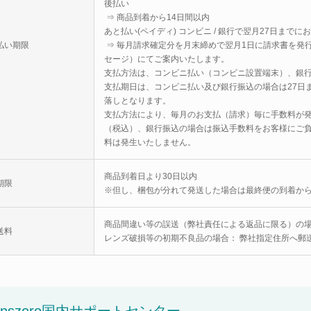
後払い
⇒ 商品到着から14日間以内
あと払い(ペイディ) コンビニ / 銀行で翌月27日までに
払い期限
⇒ 毎月請求確定分を月末締めで翌月1日に請求書を発行
セージ）にてご案内いたします。
支払方法は、コンビニ払い（コンビニ設置端末）、銀
支払期日は、コンビニ払い及び銀行振込の場合は27日
落しとなります。
支払方法により、毎月のお支払（請求）毎に手数料が発
（税込）、銀行振込の場合は振込手数料をお客様にご
料は発生いたしません。
商品到着日より30日以内
期限
※但し、梱包が分れて発送した場合は最終便の到着から
商品間違い等の誤送（弊社責任による返品に限る）の場
送料
レンズ破損等の初期不良品の場合： 弊社指定住所へ郵