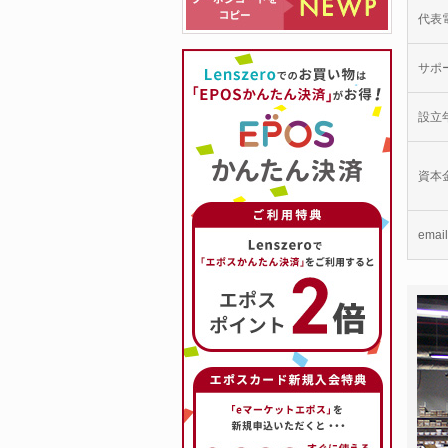
代表
サポ
設立
資本
email