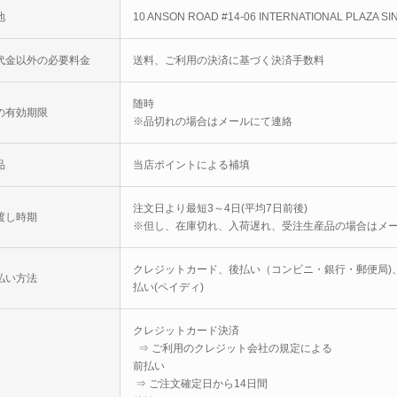
地
10 ANSON ROAD #14-06 INTERNATIONAL PLAZA S
代金以外の必要料金
送料、ご利用の決済に基づく決済手数料
随時
の有効期限
※品切れの場合はメールにて連絡
品
当店ポイントによる補填
注文日より最短3～4日(平均7日前後)
渡し時期
※但し、在庫切れ、入荷遅れ、受注生産品の場合はメ
クレジットカード、後払い（コンビニ・銀行・郵便局)
払い方法
払い(ペイディ)
クレジットカード決済
⇒ ご利用のクレジット会社の規定による
前払い
⇒ ご注文確定日から14日間