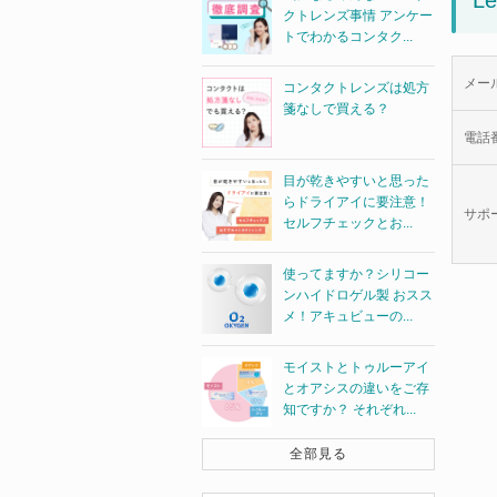
L
クトレンズ事情 アンケー
トでわかるコンタク...
メー
コンタクトレンズは処方
箋なしで買える？
電話
目が乾きやすいと思った
らドライアイに要注意！
サポ
セルフチェックとお...
使ってますか？シリコー
ンハイドロゲル製 おスス
メ！アキュビューの...
モイストとトゥルーアイ
とオアシスの違いをご存
知ですか？ それぞれ...
全部見る