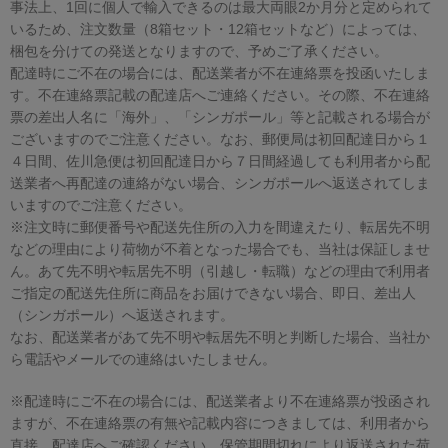
事法上、1回に個人で輸入できるのは最大両眼2か月分と定められて
いるため、注文数量（8箱セット・12箱セットなど）によっては、
梱包を分けての発送となりますので、予めご了承ください。
配達時にご不在の場合には、配送業者が不在連絡票を投函いたしま
す。不在連絡票記載の配達店へご連絡ください。その際、不在連絡
票の差出人名に「海外」、「シンガポール」等と記載される場合が
ございますのでご注意ください。なお、郵便局は初回配達日から１
４日間、佐川急便は初回配達日から７日間経過しても利用者から配
送業者へ再配達の連絡がない場合、シンガポールへ返送されてしま
いますのでご注意ください。
※注文時に郵便番号や配送先住所の入力を間違えたり、転居先不明
などの理由により荷物が不着となった場合でも、当社は保証しませ
ん。あて先不明や転居先不明（引越し・転職）などの理由で利用者
ご指定の配送先住所に商品をお届けできない場合、即日、差出人
（シンガポール）へ返送されます。
なお、配送業者があて先不明や転居先不明と判断した場合、当社か
ら電話やメールでの連絡はいたしません。
※配達時にご不在の場合には、配送業者より不在連絡票が投函され
ますが、不在連絡票の有無や記載内容につきましては、利用者から
直接、配達店へご確認ください。保管期間切れにより返送された荷