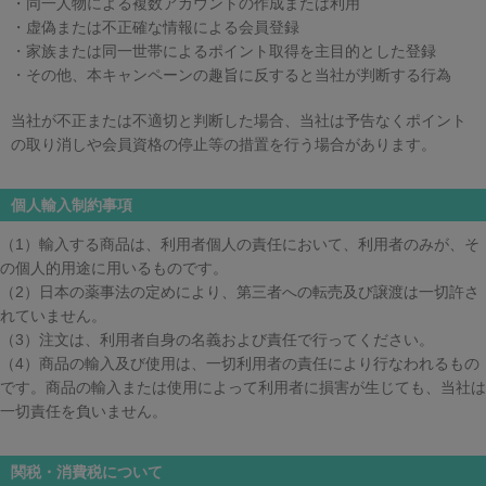
・同一人物による複数アカウントの作成または利用
・虚偽または不正確な情報による会員登録
・家族または同一世帯によるポイント取得を主目的とした登録
・その他、本キャンペーンの趣旨に反すると当社が判断する行為
当社が不正または不適切と判断した場合、当社は予告なくポイント
の取り消しや会員資格の停止等の措置を行う場合があります。
個人輸入制約事項
（1）輸入する商品は、利用者個人の責任において、利用者のみが、そ
の個人的用途に用いるものです。
（2）日本の薬事法の定めにより、第三者への転売及び譲渡は一切許さ
れていません。
（3）注文は、利用者自身の名義および責任で行ってください。
（4）商品の輸入及び使用は、一切利用者の責任により行なわれるもの
です。商品の輸入または使用によって利用者に損害が生じても、当社は
一切責任を負いません。
関税・消費税について