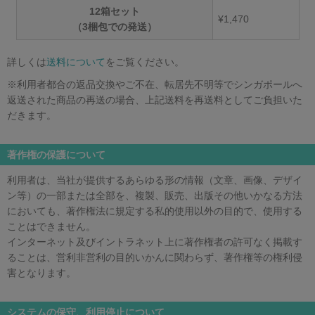
12箱セット
¥1,470
（3梱包での発送）
詳しくは
送料について
をご覧ください。
※利用者都合の返品交換やご不在、転居先不明等でシンガポールへ
返送された商品の再送の場合、上記送料を再送料としてご負担いた
だきます。
著作権の保護について
利用者は、当社が提供するあらゆる形の情報（文章、画像、デザイ
ン等）の一部または全部を、複製、販売、出版その他いかなる方法
においても、著作権法に規定する私的使用以外の目的で、使用する
ことはできません。
インターネット及びイントラネット上に著作権者の許可なく掲載す
ることは、営利非営利の目的いかんに関わらず、著作権等の権利侵
害となります。
システムの保守、利用停止について