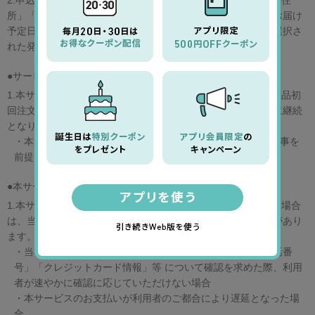
2.申込内容・利用者情報の変更がある際（個人情報「氏名」「住
所」「電話番号」「クレジットカード情報」・商品・度数・お届け
予定日など）は当サイト
マイページ
【定期便申込一覧】から選択さ
れた発送予定日の3営業日前までに変更してください。
●サービス利用期間
1.本サービスの利用期間は、お申し込み日（本サービス対象商品初
回注文日）から利用者からの解約のお申し出があるまで有効に継続
となります。
・本サービスは、当社の定める期間中ご利用を継続いただく事を
前提にサービス料金を設定しております。
●本サービスの停止
1.本サービスのお申し込み後、下記項目に定める事由が生じた場合
は、当社は利用者に対する本サービスの提供を停止する場合があり
ます。
・当社が必要に応 じて利用者に対し「住所」「氏名」「電話番
号」「クレジットカード情報」等 について確認を求めた際、利用
者が速やかに確認に応じていただけない場合
・本サービスのお支払いが利用者のご都合により遅延となった場
合