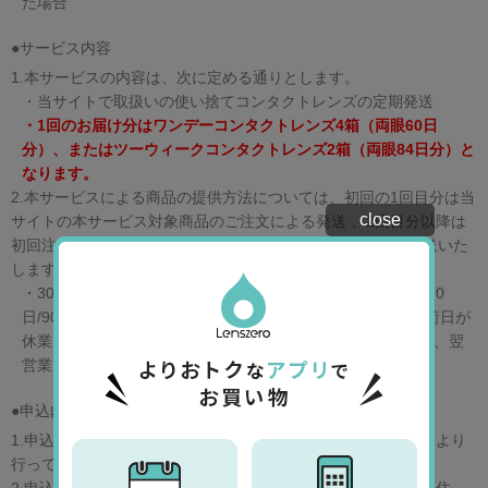
た場合
●サービス内容
1.本サービスの内容は、次に定める通りとします。
・当サイトで取扱いの使い捨てコンタクトレンズの定期発送
・1回のお届け分はワンデーコンタクトレンズ4箱（両眼60日
分）、またはツーウィークコンタクトレンズ2箱（両眼84日分）と
なります。
2.本サービスによる商品の提供方法については、初回の1回目分は当
close
サイトの本サービス対象商品のご注文による発送 、2回目分以降は
初回注文でご指定いただいた商品を日本国内の住所へ定期発送いた
します。
・30日～120日の間で発送間隔を設定してください。 45日/70
日/90日からも選択が可能です。但し、ご指定いただいた出荷日が
休業日（土曜日、日曜日およびシンガポールの祝日）の場合、翌
営業日に発送手続きいたします。
●申込内容・利用者情報の変更
1.申込内容・利用者情報の変更手続きは当サイトの
マイページ
より
行ってください。