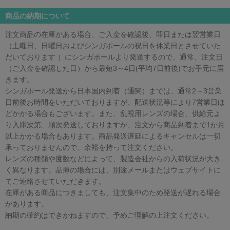
商品の納期について
注文商品の在庫がある場合、ご入金を確認後、即日または翌営業日
（土曜日、日曜日およびシンガポールの祝日を休業日とさせていた
だいております ）にシンガポールより発送するので、通常、注文日
（ご入金を確認した日）から最短3～4日(平均7日前後)でお手元に届
きます。
シンガポール発送から日本国内到着（通関）までは、通常2～3営業
日前後お時間をいただいておりますが、配送状況等により7営業日ほ
どかかる場合もございます。また、乱視用レンズの場合、供給元よ
り入庫次第、順次発送しておりますが、注文から商品到着まで1か月
以上かかる場合もあります。商品発送遅延によるキャンセルは一切
承っておりませんので、余裕を持って注文ください。
レンズの種類や度数などによって、製造会社からの入荷状況が大き
く異なります。品薄の場合には、別途メールまたはウェブサイトに
てご連絡させていただきます。
在庫がある商品につきましても、注文集中のため発送が遅れる場合
があります。
納期の確約はできかねますので、予めご理解の上注文ください。