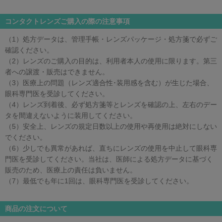
コンタクトレンズご購入の際の注意事項
（1）処方データは、管理手帳・レンズパッケージ・処方箋で必ずご
確認ください。
（2）レンズのご購入の目的は、利用者本人の使用に限ります。第三
者への譲渡・販売はできません。
（3）医療上の問題（レンズ適合性･装用感を含む）が生じた場合、
眼科専門医を受診してください。
（4）レンズ到着後、必ず処方箋等とレンズを確認の上、左右のデー
タを間違えないように装用してください。
（5）安全上、レンズの規定日数以上の使用や再使用は絶対にしない
でください。
（6）少しでも異常があれば、直ちにレンズの使用を中止して眼科専
門医を受診してください。当社は、医師による処方データに基づく
販売のため、医療上の責任は負いません。
（7）最低でも年に1回は、眼科専門医を受診してください。
商品の注文について