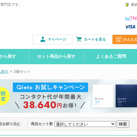
の専門店です。
初
マイページ
カートを見る
かんた
から探す
セット商品から探す
よくあるご質問
ら探す
>
2箱セット
品を絞り込む
商品セット数