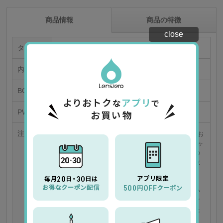
商品情報
商品の特徴
close
タイプ
1日使い捨てコンタクトレンズ
内容量
1箱32枚入り/片眼32日分
BC/DIA
8.6/14.4
PWR
-0.50～-12.00
注意書き
こちらの商品は受注発注の為、お届けまで平均1ヶ月お
時間を頂いております（レンズデータによっては、2ヶ
月程お待ちいただく場合もございます。予めご了承の
うえ、余裕を持ってご注文くださいますようお願い致
します。）
他商品と同梱を希望されます場合、全ての商品が揃い
次第の発送とさせていただいております。他商品だけ
お急ぎの場合には、別々に購入される事をお勧めいた
します。