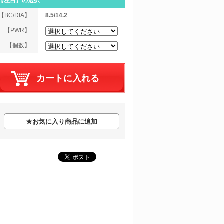
【左目】
の選択
【BC/DIA】
8.5/14.2
【PWR】
【個数】
★
お気に入り商品に追加