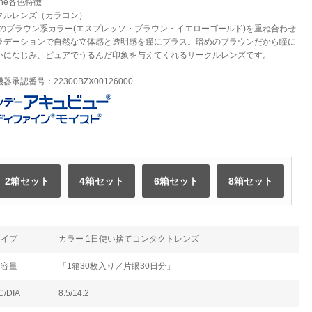
fine各色特徴
クルレンズ（カラコン）
淡のブラウン系カラー(エスプレッソ・ブラウン・イエローゴールド)を重ね合わせ
ラデーションで自然な立体感と透明感を瞳にプラス。暗めのブラウンだから瞳に
いになじみ、ピュアでうるんだ印象を与えてくれるサークルレンズです。
器承認番号：22300BZX00126000
2箱セット
4箱セット
6箱セット
8箱セット
タイプ
カラー 1日使い捨てコンタクトレンズ
内容量
「1箱30枚入り／片眼30日分」
C/DIA
8.5/14.2