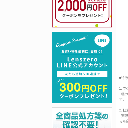
■特徴
1. 
- 
す。
2. 
- 
らも