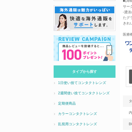
■De
サー
-濃
たグ
きれ
医療機
タイプから探す
1日使い捨てコンタクトレンズ
2週間使い捨てコンタクトレンズ
定期便商品
カラーコンタクトレンズ
B
乱視用コンタクトレンズ