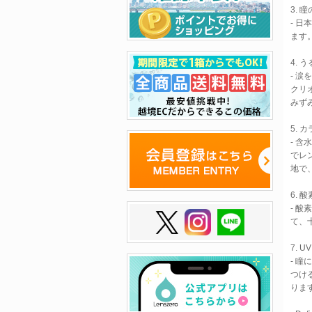
3. 
- 
ます
4. 
- 
クリ
みず
5.
- 
でレ
地で
6.
- 
て、
7. 
- 
つけ
りま