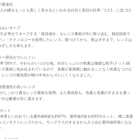
瞳の黄金比
日本人の瞳をもっとも美しく見せるといわれる白目と黒目の比率「1:2:1」に近づけ
。
うるおいキープ
涙を引き寄せてキープする「保湿成分」をレンズ素材の中に取り込む、独自技術ラ
オン・テクノロジーを採用したレンズ。朝つけてから、夜はずすまで、レンズは
みずしさを保ちます。
 カラー部分がズレにくい
含水率 58%で、やわらかいつけ心地。水分たっぷりの色素は微細な粒子(ドット)状
ンズ素材に包み込まれているので、色素が直接瞳に触れることなく快適なつけ心
、レンズの着色部が瞳の中央からズレにくくなりました。
 酸素透過性の良いレンズ
酸素がしっかり通るレンズ素材を採用。また着色部も、色素と色素のすきまを通っ
十分な酸素が目に届きます。
UVカット
瞳に有害といわれている紫外線B波を約97%、紫外線A波を約81%カット。 瞳に直接
るコンタクトレンズだから、サングラスのすきまから入り込む紫外線対策にもな
す。