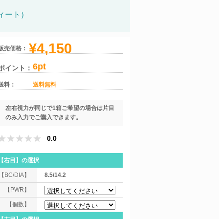
ィート）
¥4,150
販売価格：
6pt
ポイント：
送料：
送料無料
左右視力が同じで1箱ご希望の場合は片目
のみ入力でご購入できます。
0.0
【右目】
の選択
【BC/DIA】
8.5/14.2
【PWR】
【個数】