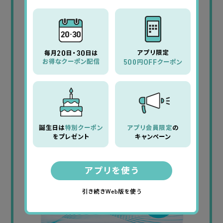
ワンデーアキュビューオアシスMAX
酸素透過率
121
含水率
38%
UVカット
あり
商品はこちらから