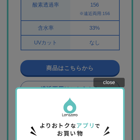
酸素透過率
156
※遠近両用:156
含水率
33%
UVカット
なし
商品はこちらから
close
遠近両用はこちらから