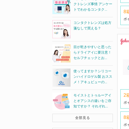
クトレンズ事情 アンケー
トでわかるコンタク...
8
ポ
コンタクトレンズは処方
箋なしで買える？
目が乾きやすいと思った
らドライアイに要注意！
セルフチェックとお...
使ってますか？シリコー
ンハイドロゲル製 おスス
メ！アキュビューの...
2
モイストとトゥルーアイ
とオアシスの違いをご存
ポ
知ですか？ それぞれ...
8
全部見る
ポ