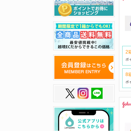
2
ポ
8
ポ