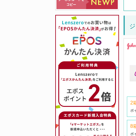
ジ
2
ポ
8
ポ