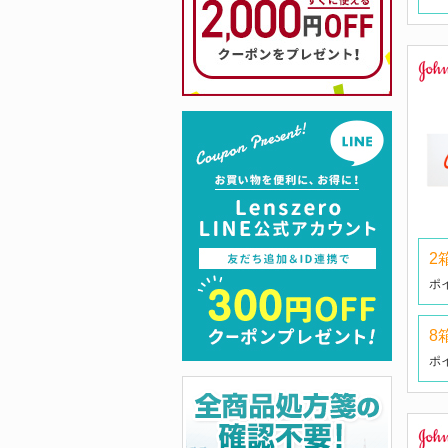
2
ポ
8
ポ