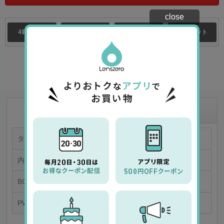
close
4箱セット
8箱セット
10箱セット
12箱セット
★
お気に入り商品に追加
商品情報
商品の特徴
タイプ
カラー 1日使い捨てコンタクトレンズ
内容量
「1箱30枚入り／片眼30日分」
BC/DIA
8.5/14.2
PWR
0.00～-9.00