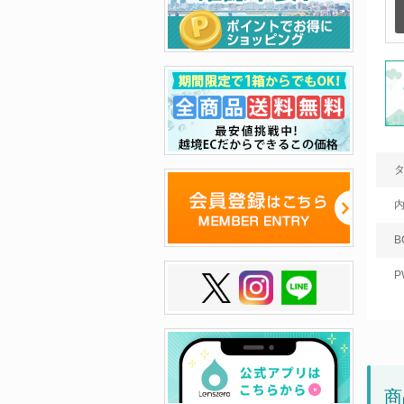
B
P
商