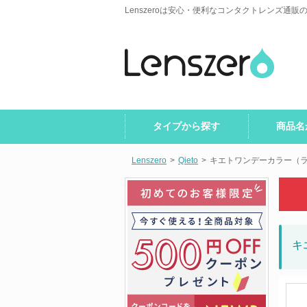
Lenszeroは安心・便利なコンタクトレンズ通販
タイプから探す
商品名
Lenszero
>
Qieto
>
キエトワンデーカラー（
キ