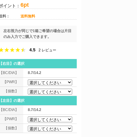
6pt
ポイント：
送料：
送料無料
左右視力が同じで1箱ご希望の場合は片目
のみ入力でご購入できます。
4.5
2
レビュー
【右目】
の選択
【BC/DIA】
8.7/14.2
【PWR】
【個数】
【左目】
の選択
【BC/DIA】
8.7/14.2
【PWR】
【個数】