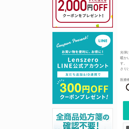
光弾
暖か
す。
さり
医療機