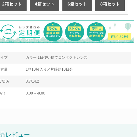
2箱セット
4箱セット
6箱セット
8箱セット
タイプ
カラー 1日使い捨てコンタクトレンズ
内容量
1箱10枚入り／片眼約10日分
C/DIA
8.7/14.2
WR
0.00～-9.00
品レビュー