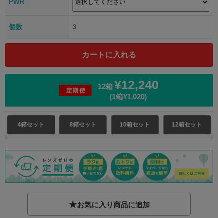
PWR
個数
3
¥12,240
12箱
定期便
(1箱¥1,020)
4箱セット
8箱セット
10箱セット
12箱セット
★
お気に入り商品に追加