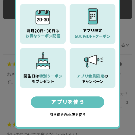
ログインする
ログイン後にレビューをご記入ください
レビューを並べ替える
>
5
くまあらた様
50代
女性
わざとらしくなく自然なカラーで顔なじみが良いカラコンで
す。使い続けたいと思います
このレビューは参考になりましたか？
0
参考になった
4
会員様
20代
女性
安いのにつけてて疲れないからいい！