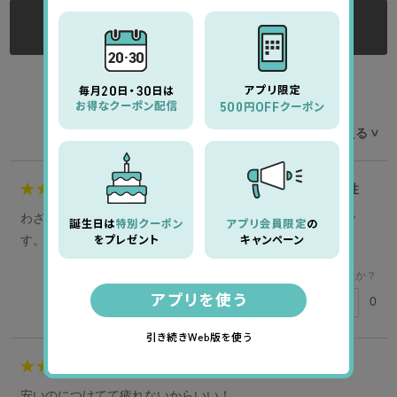
ログインする
ログイン後にレビューをご記入ください
レビューを並べ替える
>
5
くまあらた様
50代
女性
わざとらしくなく自然なカラーで顔なじみが良いカラコンで
す。使い続けたいと思います
このレビューは参考になりましたか？
0
参考になった
4
会員様
20代
女性
安いのにつけてて疲れないからいい！