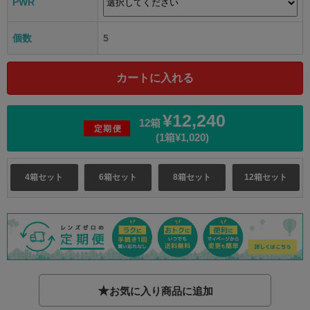
PWR
個数
5
¥12,240
12箱
定期便
(1箱¥1,020)
4箱セット
6箱セット
8箱セット
12箱セット
★
お気に入り商品に追加