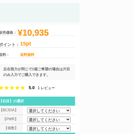
¥10,935
販売価格：
15pt
ポイント：
送料：
送料無料
左右視力が同じで1箱ご希望の場合は片目
のみ入力でご購入できます。
5.0
1
レビュー
【右目】
の選択
【BC/DIA】
【PWR】
【個数】