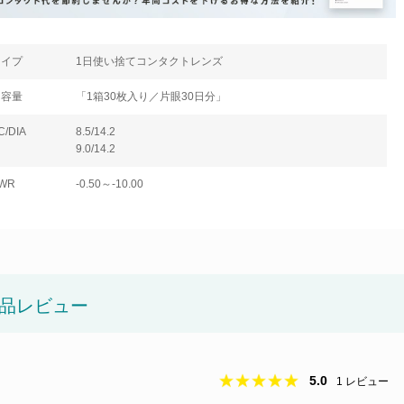
タイプ
1日使い捨てコンタクトレンズ
内容量
「1箱30枚入り／片眼30日分」
C/DIA
8.5/14.2
9.0/14.2
WR
-0.50～-10.00
品レビュー
5.0
1
レビュー