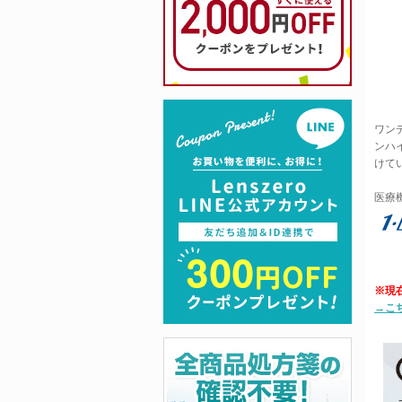
ワン
ンハ
けて
医療機
※現
→こ