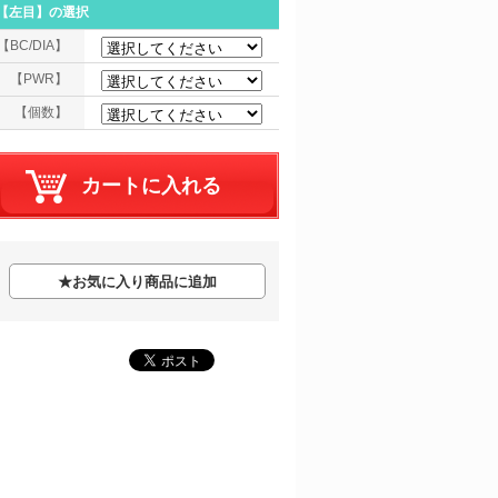
【左目】
の選択
【BC/DIA】
【PWR】
【個数】
★
お気に入り商品に追加