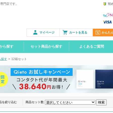
の専門店です。
初
マイページ
カートを見る
かんた
から探す
セット商品から探す
よくあるご質問
ら探す
>
12箱セット
品を絞り込む
商品セット数