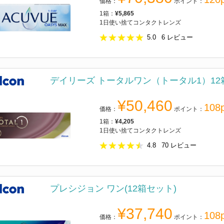
価格：
ポイント：
1箱：
¥5,865
1日使い捨てコンタクトレンズ
5.0
6
レビュー
デイリーズ トータルワン（トータル1）12
¥50,460
108p
価格：
ポイント：
1箱：
¥4,205
1日使い捨てコンタクトレンズ
4.8
70
レビュー
プレシジョン ワン(12箱セット)
¥37,740
108p
価格：
ポイント：