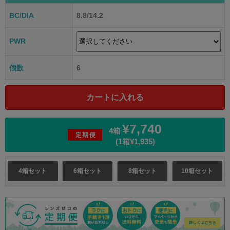
BC/DIA
8.8/14.2
PWR
個数
6
¥7,740
4箱
定期便
(1箱¥1,935)
4箱セット
6箱セット
8箱セット
10箱セット