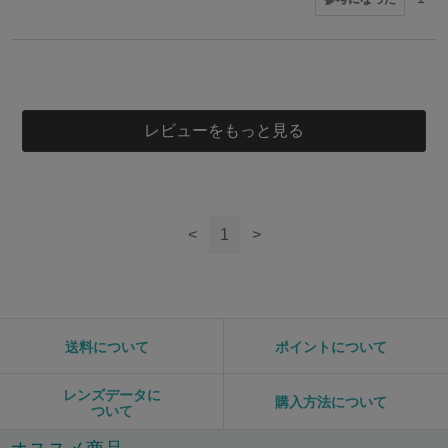
5
5
5
putri様
前田 侑奈様
会員様
50代
女性
20代
男性
女性
レビューをもっと見る
このレビューは参考になりましたか？
0
参考になった
このレビューは参考になりましたか？
このレビューは参考になりましたか？
0
参考になった
<
1
>
0
参考になった
送料について
ポイントについて
レンズデータに
購入方法について
ついて