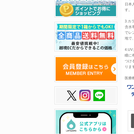
日本
す。
3.
含水
でレ
地で
4.U
瞳に
つけ
りま
医療機