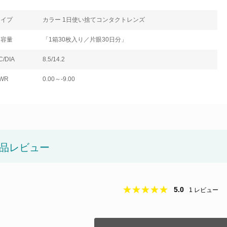
タイプ
カラー 1日使い捨てコンタクトレンズ
内容量
「1箱30枚入り／片眼30日分」
C/DIA
8.5/14.2
WR
0.00～-9.00
品レビュー
5.0
1
レビュー