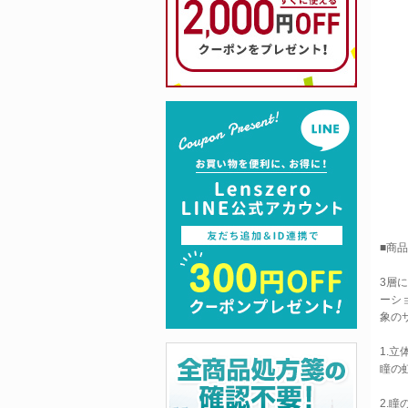
■商
3層
ーシ
象の
1.立
瞳の
2.瞳