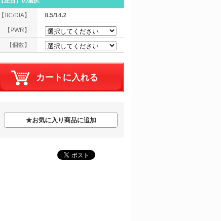
【左目】
の選択
【BC/DIA】
8.5/14.2
【PWR】
【個数】
★
お気に入り商品に追加