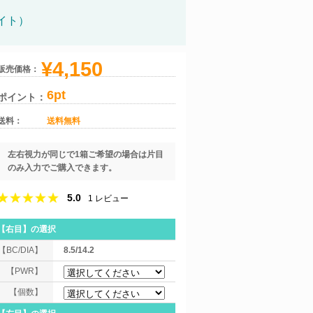
イト）
¥4,150
販売価格：
6pt
ポイント：
送料：
送料無料
左右視力が同じで1箱ご希望の場合は片目
のみ入力でご購入できます。
5.0
1
レビュー
【右目】
の選択
【BC/DIA】
8.5/14.2
【PWR】
【個数】