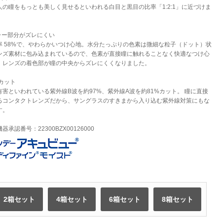
人の瞳をもっとも美しく見せるといわれる白目と黒目の比率「1:2:1」に近づけま
カラー部分がズレにくい
率 58%で、やわらかいつけ心地。水分たっぷりの色素は微細な粒子（ドット）状
ンズ素材に包み込まれているので、色素が直接瞳に触れることなく快適なつけ心
、レンズの着色部が瞳の中央からズレにくくなりました。
Vカット
有害といわれている紫外線B波を約97%、紫外線A波を約81%カット。 瞳に直接
るコンタクトレンズだから、サングラスのすきまから入り込む紫外線対策にもな
す。
器承認番号：22300BZX00126000
2箱セット
4箱セット
6箱セット
8箱セット