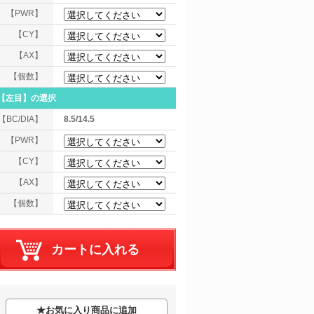
【PWR】
【CY】
【AX】
【個数】
【左目】
の選択
【BC/DIA】
8.5/14.5
【PWR】
【CY】
【AX】
【個数】
★
お気に入り商品に追加