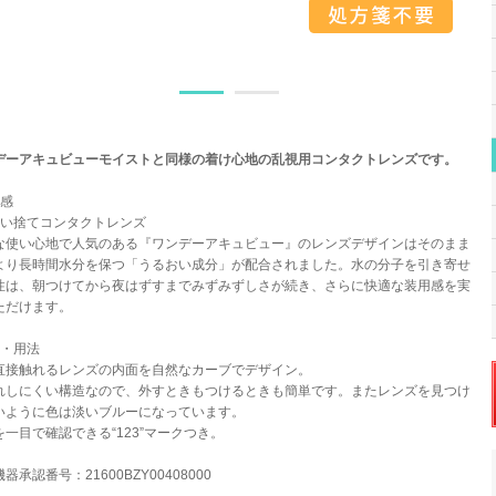
デーアキュビューモイストと同様の着け心地の乱視用コンタクトレンズです。
用感
使い捨てコンタクトレンズ
な使い心地で人気のある『ワンデーアキュビュー』のレンズデザインはそのまま
より長時間水分を保つ「うるおい成分」が配合されました。水の分子を引き寄せ
性は、朝つけてから夜はずすまでみずみずしさが続き、さらに快適な装用感を実
ただけます。
状・用法
直接触れるレンズの内面を自然なカーブでデザイン。
れしにくい構造なので、外すときもつけるときも簡単です。またレンズを見つけ
いように色は淡いブルーになっています。
を一目で確認できる“123”マークつき。
器承認番号：21600BZY00408000