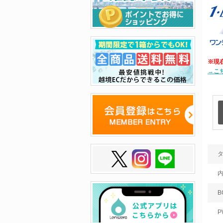
※現
→こ
B
P