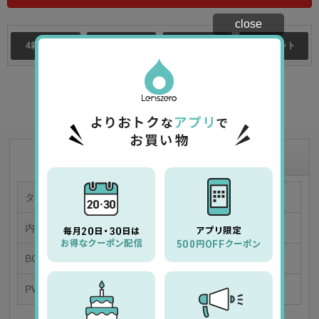
close
4箱セット
6箱セット
8箱セット
12箱セット
★
お気に入り商品に追加
商品情報
商品の特徴
タイプ
カラー 1日使い捨てコンタクトレンズ
内容量
「1箱30枚入り／片眼30日分」
BC/DIA
8.5/14.2
PWR
0.00～-9.00