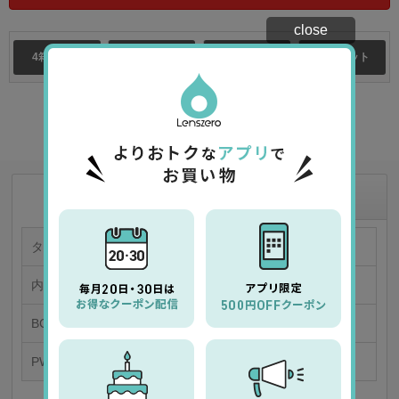
close
4箱セット
8箱セット
10箱セット
12箱セット
★
お気に入り商品に追加
商品情報
商品の特徴
タイプ
カラー 1日使い捨てコンタクトレンズ
内容量
「1箱30枚入り／片眼30日分」
BC/DIA
8.5/14.2
PWR
0.00～-9.00