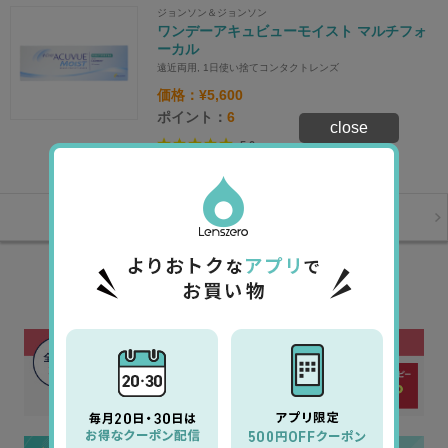
ジョンソン＆ジョンソン
ワンデーアキュビューモイスト マルチフォ
ーカル
遠近両用, 1日使い捨てコンタクトレンズ
価格：¥5,600
ポイント：
6
close
5.0
1
レビュー
2箱セット
¥10,960
4箱セット
¥21,860