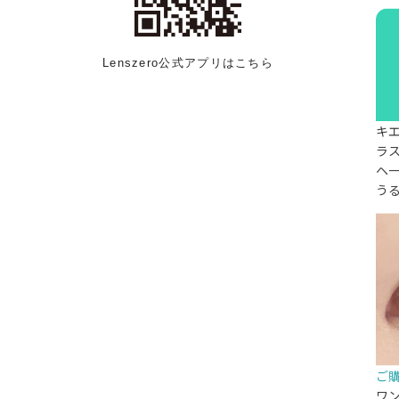
Lenszero公式アプリはこちら
キ
ラ
ヘ
う
ご
ワ