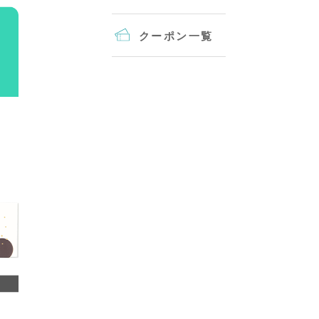
クーポン一覧