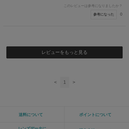
このレビューは参考になりましたか？
0
参考になった
5
5
kao様
EYE様
50代
40代
女性
女性
レビューをもっと見る
このレビューは参考になりましたか？
0
参考になった
このレビューは参考になりましたか？
0
参考になった
<
1
>
送料について
ポイントについて
レンズデータに