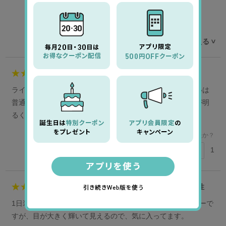
ログイン後にレビューをご記入ください
レビューを並べ替える
>
5
herbpoint様
男性
ライブやパーティなどの外出時に使っています。（普段使いは
普通のキエトワンデーです）。とにかく装着感がよく、瞳が明
るくクッキリとして気に入っています。
このレビューは参考になりましたか？
1
参考になった
5
ジョーママ様
40代
女性
1日装着しても外すまで乾きも感じず快適です。自然なカラーで
すが、目が大きく輝いて見えるので、気に入ってます。