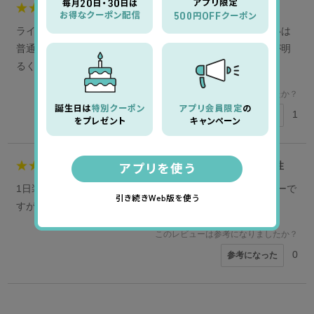
5
herbpoint様
男性
ライブやパーティなどの外出時に使っています。（普段使いは
普通のキエトワンデーです）。とにかく装着感がよく、瞳が明
るくクッキリとして気に入っています。
このレビューは参考になりましたか？
1
参考になった
5
ジョーママ様
40代
女性
1日装着しても外すまで乾きも感じず快適です。自然なカラーで
すが、目が大きく輝いて見えるので、気に入ってます。
このレビューは参考になりましたか？
0
参考になった
5
5
kao様
EYE様
50代
40代
女性
女性