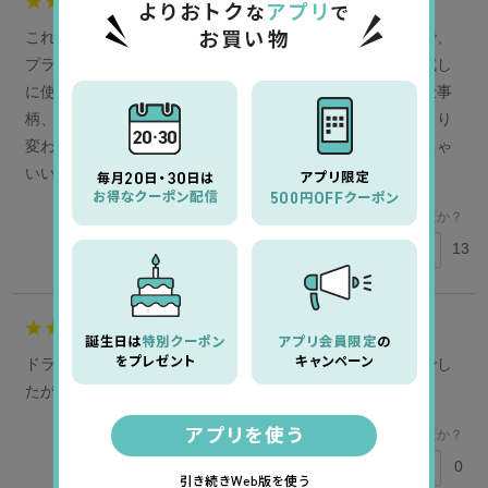
5
会員様
これまでトータルワンやトゥルーアイとかを使っていたので、
プライベートブランド？的なのは抵抗があったのですが、試し
に使ってみたところ想像よりはるかによくて驚きました。仕事
柄、長時間つけるのですが、使用感はこれまでのものとあまり
変わらないように思いました。値段を考えてもコスパめっちゃ
いいし、今後はこっちにしようかなって感じです。
このレビューは参考になりましたか？
13
参考になった
5
A様
50代
女性
ドライアイがひどく、他社の限られた商品しか使えませんでし
たが、乾燥も感じずさらには汚れもつきにくく、感動です。
このレビューは参考になりましたか？
0
参考になった