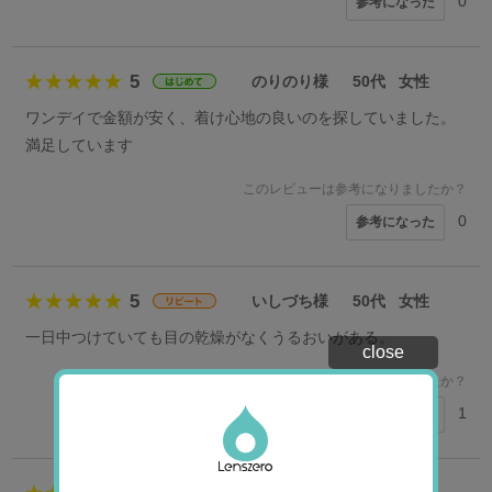
0
参考になった
5
のりのり様
50代
女性
ワンデイで金額が安く、着け心地の良いのを探していました。
満足しています
このレビューは参考になりましたか？
0
参考になった
5
いしづち様
50代
女性
一日中つけていても目の乾燥がなくうるおいがある。
close
このレビューは参考になりましたか？
1
参考になった