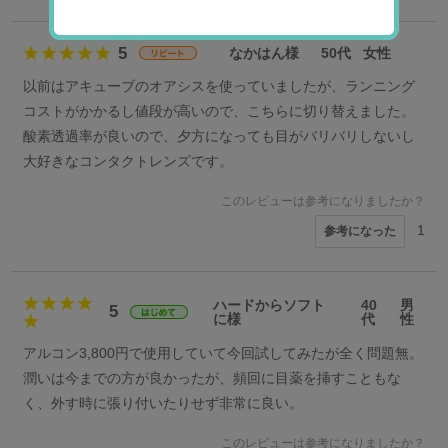
5
なかはん様
50代
女性
以前はアキューブのオアシスを使っていましたが、ランニング
コストがかかるし値段が高いので、こちらに切り替えました。
酸素透過率が良いので、夕方になっても目がバリバリしないし
大好きなコンタクトレンズです。
このレビューは参考になりましたか？
1
参考になった
ハードからソフト
40
男
5
に様
代
性
アルコン3,800円で使用していて今回試してみたが全く問題無。
潤いは今までの方が良かったが、頻回に目薬を挿すこともな
く、外す時に張り付いたりせず非常に良い。
このレビューは参考になりましたか？