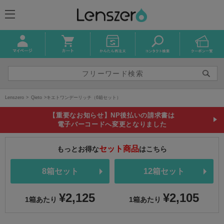
Lenszero
Qieto
キエトワンデーリッチ（6箱セット）
【重要なお知らせ】NP後払いの請求書は
電子バーコードへ変更となりました
セット商品
もっとお得な
はこちら
8箱セット
12箱セット
¥2,125
¥2,105
1箱あたり
1箱あたり