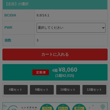
【左目】
の選択
BC/DIA
8.8/14.1
PWR
個数
3
¥8,060
4箱
定期便
(1箱¥2,015)
4箱セット
8箱セット
10箱セット
12箱セット