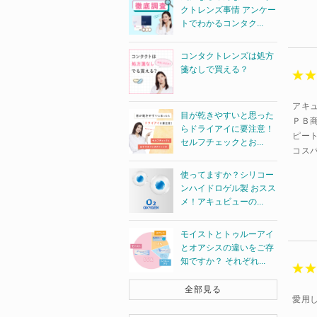
クトレンズ事情 アンケー
トでわかるコンタク...
コンタクトレンズは処方
箋なしで買える？
アキ
目が乾きやすいと思った
ＰＢ
らドライアイに要注意！
ピー
セルフチェックとお...
コス
使ってますか？シリコー
ンハイドロゲル製 おスス
メ！アキュビューの...
モイストとトゥルーアイ
とオアシスの違いをご存
知ですか？ それぞれ...
全部見る
愛用