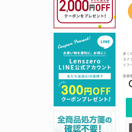
多く
タク
イス
医療機