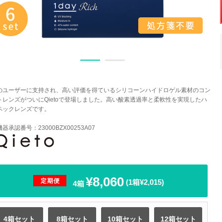
のユーザーに支持され、高い評価を得ているシリコーンハイドロゲル素材のコン
トレンズがついにQietoで登場しました。高い酸素透過率と柔軟性を実現したハ
ペックレンズです。
器承認番号：23000BZX00253A07
¥8,060
定期便
(1箱¥2,015)
4箱
4箱セット
8箱セット
10箱セット
12箱セット