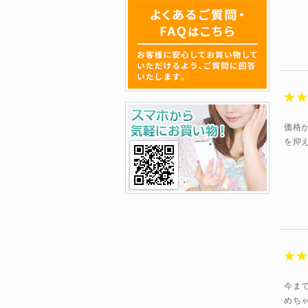
価格
を抑
今ま
めち