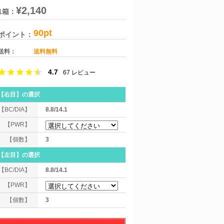
¥2,140
1箱：
90pt
ポイント：
送料：
送料無料
4.7
67
レビュー
【右目】
の選択
【BC/DIA】
8.8/14.1
【PWR】
【個数】
3
【左目】
の選択
【BC/DIA】
8.8/14.1
【PWR】
【個数】
3