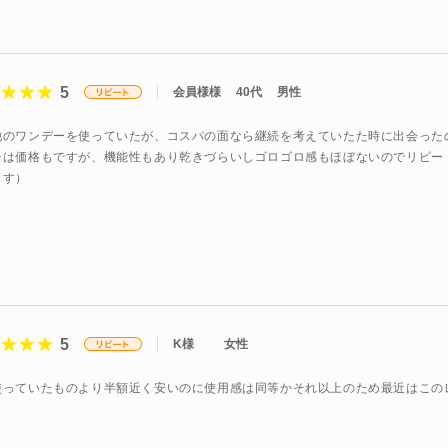
5
会員様様
40代
男性
他のワンデーを使っていたが、コスパの面なら継続を考えていたた時に出会った
チは価格もですが、機能性もあり乾きづらいしゴロゴロ感もほぼないのでリピー
ます）
5
K様
女性
使っていたものより半額近く安いのに使用感は同等かそれ以上のため最近はこの