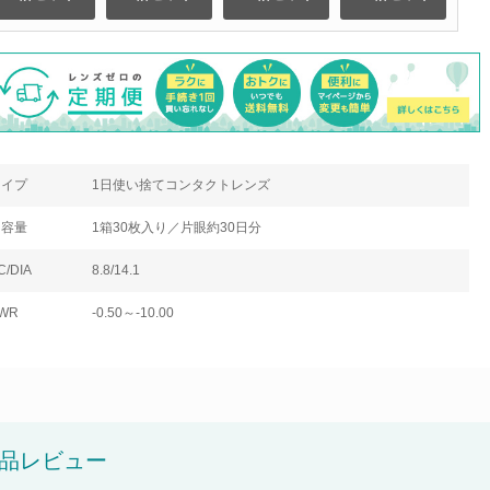
タイプ
1日使い捨てコンタクトレンズ
内容量
1箱30枚入り／片眼約30日分
C/DIA
8.8/14.1
WR
-0.50～-10.00
品レビュー