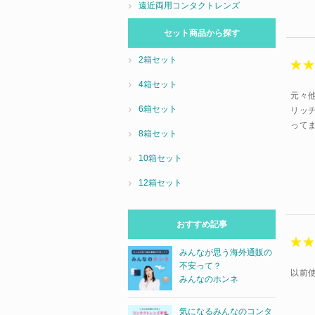
遠近両用コンタクトレンズ
セット商品から探す
2箱セット
4箱セット
元々
6箱セット
リッ
って
8箱セット
10箱セット
12箱セット
おすすめ記事
みんなが思う海外通販の
不安って？
以前
みんなのホンネ
気になるみんなのコンタ