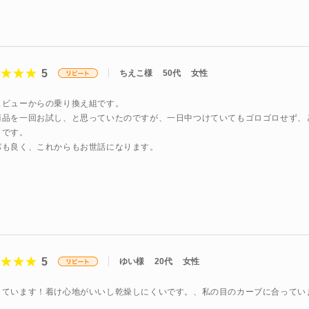
5
ちえこ様
50代
女性
ュビューからの乗り換え組です。
商品を一回お試し、と思っていたのですが、一日中つけていてもゴロゴロせず、
トです。
パも良く、これからもお世話になります。
5
ゆい様
20代
女性
しています！着け心地がいいし乾燥しにくいです。、私の目のカーブに合ってい