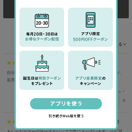
ログインする
ログイン後にレビューをご記入ください
レビューを並べ替える
>
4
モコ様
40代
女性
自分にはBCが少し合わないようで、時々ズレる感じはあるが、
装用感は悪くないと思う。
このレビューは参考になりましたか？
0
参考になった
5
伊藤亜希子様
40代
女性
キレイなカラーのサークルレンズで気に入っています。リピ買