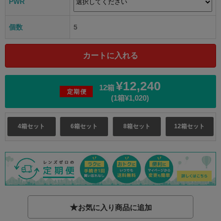
PWR
個数
5
¥12,240
12箱
定期便
(1箱¥1,020)
4箱セット
6箱セット
8箱セット
12箱セット
★
お気に入り商品に追加