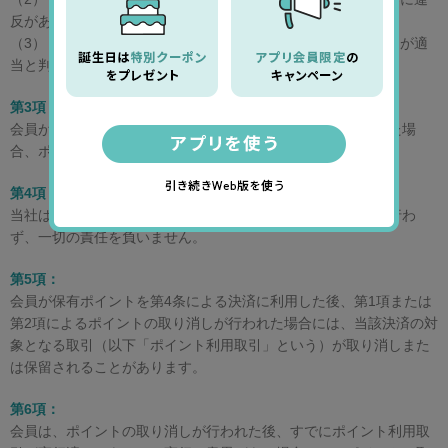
反があった場合
（3） その他当社が会員に付与されたポイントを取り消すことが適
当と判断した場合
第3項：
会員が当社が定める期間を超えて当該対象取引を行わなかった場
合、ポイントは自動的に消滅します。
第4項：
当社は、取消または消滅したポイントについて何らの補償も行わ
ず、一切の責任を負いません。
第5項：
会員が保有ポイントを第4条による決済に利用した後、第1項または
第2項によるポイントの取り消しが行われた場合には、当該決済の対
象となる取引（以下「ポイント利用取引」という）が取り消しまた
は保留されることがあります。
第6項：
会員は、ポイントの取り消しが行われた後、すでにポイント利用取