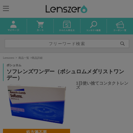
Lenszero
商品一覧
商品詳細
ボシュロム
ソフレンズワンデー（ボシュロムメダリストワン
デー）
1日使い捨てコンタクトレン
ズ
処方箋不要