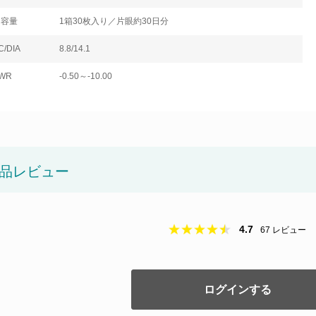
内容量
1箱30枚入り／片眼約30日分
C/DIA
8.8/14.1
WR
-0.50～-10.00
品レビュー
4.7
67
レビュー
ログインする