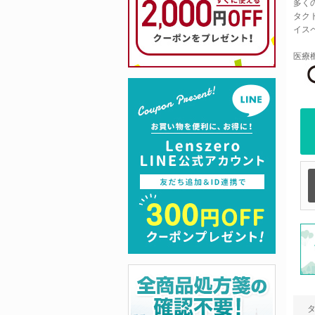
多く
タク
イス
医療機