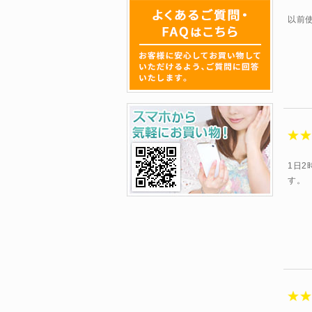
以前
1日
す。