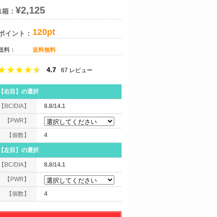
¥2,125
1箱：
120pt
ポイント：
送料：
送料無料
4.7
67
レビュー
【右目】
の選択
【BC/DIA】
8.8/14.1
【PWR】
【個数】
4
【左目】
の選択
【BC/DIA】
8.8/14.1
【PWR】
【個数】
4