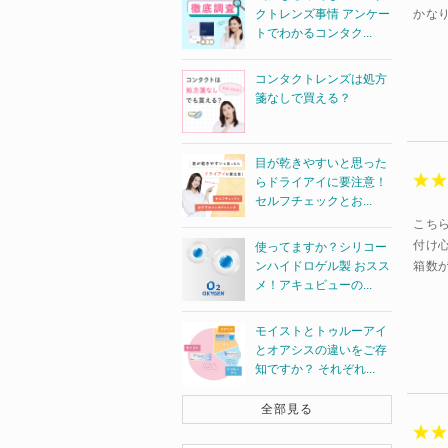
かな
クトレンズ事情 アンケー
トでわかるコンタク...
コンタクトレンズは処方
箋なしで買える？
目が乾きやすいと思った
らドライアイに要注意！
セルフチェックとお...
こち
付け
使ってますか？シリコー
箱数
ンハイドロゲル製 おスス
メ！アキュビューの...
モイストとトゥルーアイ
とオアシスの違いをご存
知ですか？ それぞれ...
全部見る