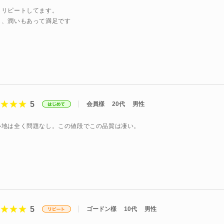
もリピートしてます。
し、潤いもあって満足です
5
会員様
20代
男性
心地は全く問題なし。この値段でこの品質は凄い。
5
ゴードン様
10代
男性