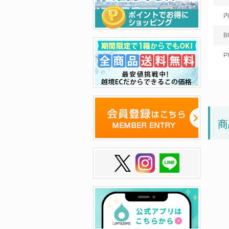
B
P
商