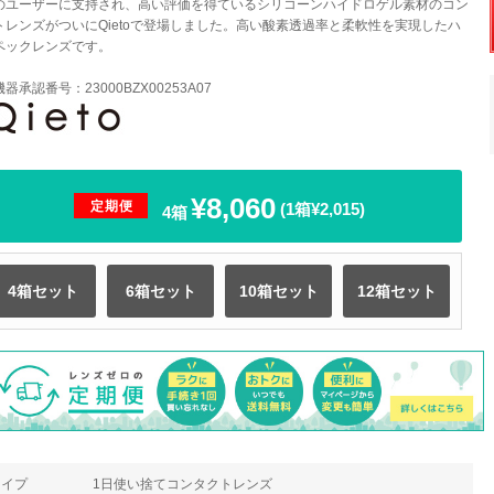
のユーザーに支持され、高い評価を得ているシリコーンハイドロゲル素材のコン
トレンズがついにQietoで登場しました。高い酸素透過率と柔軟性を実現したハ
ペックレンズです。
器承認番号：23000BZX00253A07
¥8,060
定期便
(1箱¥2,015)
4箱
4箱セット
6箱セット
10箱セット
12箱セット
タイプ
1日使い捨てコンタクトレンズ