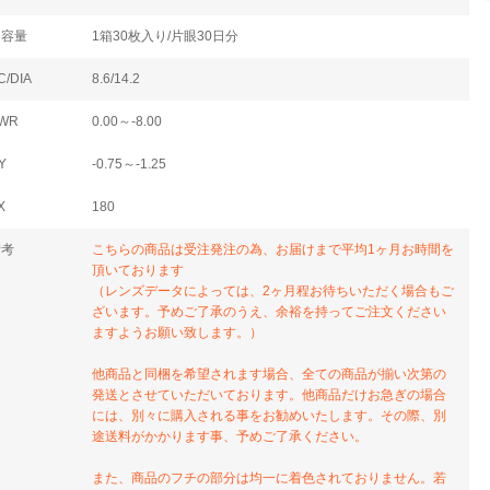
内容量
1箱30枚入り/片眼30日分
C/DIA
8.6/14.2
WR
0.00～-8.00
Y
-0.75～-1.25
X
180
備考
こちらの商品は受注発注の為、お届けまで平均1ヶ月お時間を
頂いております
（レンズデータによっては、2ヶ月程お待ちいただく場合もご
ざいます。予めご了承のうえ、余裕を持ってご注文ください
ますようお願い致します。）
他商品と同梱を希望されます場合、全ての商品が揃い次第の
発送とさせていただいております。他商品だけお急ぎの場合
には、別々に購入される事をお勧めいたします。その際、別
途送料がかかります事、予めご了承ください。
また、商品のフチの部分は均一に着色されておりません。若