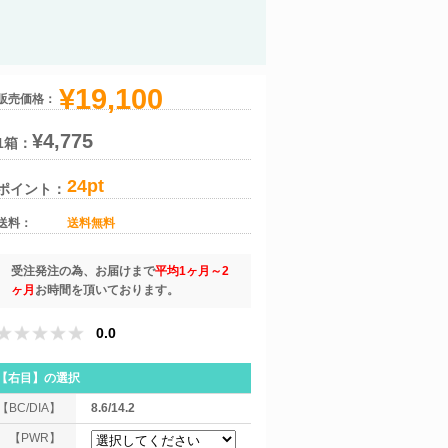
¥19,100
販売価格：
¥4,775
1箱：
24pt
ポイント：
送料：
送料無料
受注発注の為、お届けまで
平均1ヶ月～2
ヶ月
お時間を頂いております。
0.0
【右目】
の選択
【BC/DIA】
8.6/14.2
【PWR】