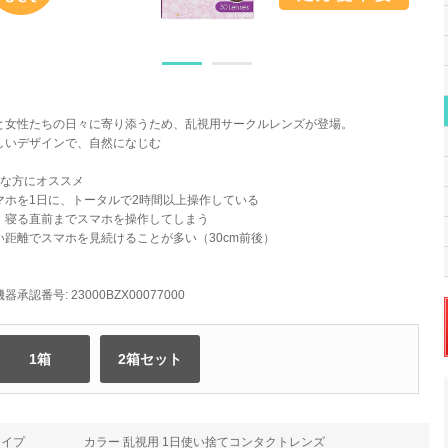
と女性たちの日々に寄り添うため、乱視用サークルレンズが登場。
しいデザインで、自然になじむ
んな方にオススメ
マホを1日に、トータルで2時間以上操作している
、寝る直前までスマホを操作してしまう
い距離でスマホを見続けることが多い（30cm前後）
器承認番号: 23000BZX00077000
1箱
2箱セット
タイプ
カラー 乱視用 1日使い捨てコンタクトレンズ