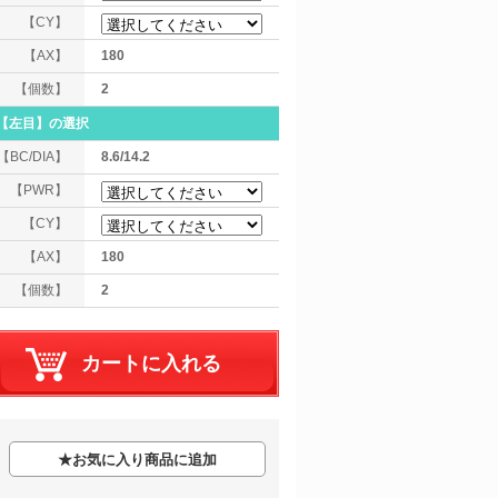
【CY】
【AX】
180
【個数】
2
【左目】
の選択
【BC/DIA】
8.6/14.2
【PWR】
【CY】
【AX】
180
【個数】
2
★
お気に入り商品に追加