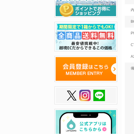
B
P
C
A