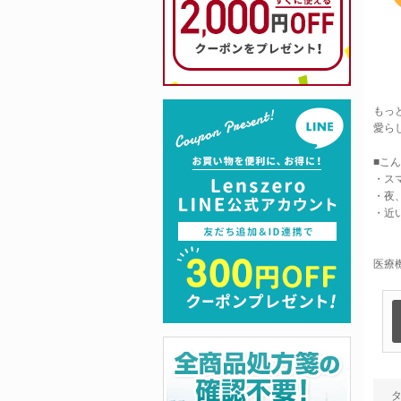
もっ
愛ら
■こ
・ス
・夜
・近
医療機