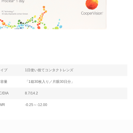
タイプ
1日使い捨てコンタクトレンズ
内容量
「1箱30枚入り／片眼30日分」
C/DIA
8.7/14.2
WR
-0.25～-12.00