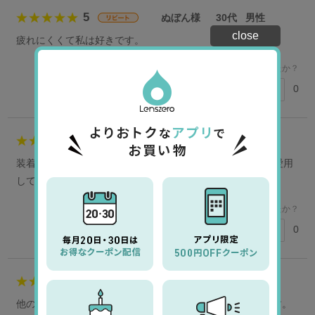
5
ぬぼん様
30代
男性
close
疲れにくくて私は好きです。
このレビューは参考になりましたか？
0
参考になった
5
会員様
女性
装着感がほとんどなく心地よいコンタクトです。10年以上愛用
しています。
このレビューは参考になりましたか？
0
参考になった
5
あずき様
40代
女性
他のコンタクトと比べると、乾燥、違和感が少なく感じます。