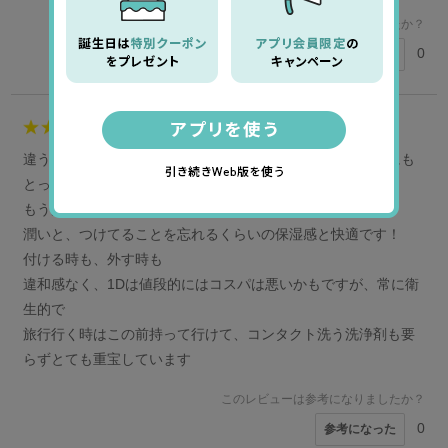
このレビューは参考になりましたか？
0
参考になった
5
ぽん様
30代
女性
違うレンズを使うこともありますが、目の乾燥がすごい私にも
とって、一日付けていても違和感がなくないと困る商品で
もう数え切れないほど、使用させていただいております。
潤いと、つけてることを忘れるくらいの保湿感と快適です！
付ける時も、外す時も
違和感なく、1Dは値段的にはコスパは悪いかもですが、常に衛
生的で
旅行行く時はこの前持って行けて、コンタクト洗う洗浄剤も要
らずとても重宝しています
このレビューは参考になりましたか？
0
参考になった