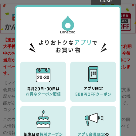
close
【重要なお知らせ】
大手携帯会社(docomo、au、softbank)のキャリアメールをご利用
中のお客様で各社の新料金プランへの変更をご検討中の方は、今後
当店からのメールを受信する事ができなくなりますので、事前にマ
イページよりご登録メールアドレスの変更手続きをお願いいたしま
す。
【マイページとは？】
会員登録されているお客様専用ページです。マイページには注文履
歴からのご注文、配送状況の確認、ポイント照会、お友達照会の機
能があります。ご登録頂いた、お客様のID（メールアドレス）で、
ログインしてください。
このウェブサイトは、SSLサーバー証明書を使用して、お客様の個
人情報を保護しています。 https で始まるアドレス上では、すべて
の情報がSSLにより暗号化されて送受信されます。