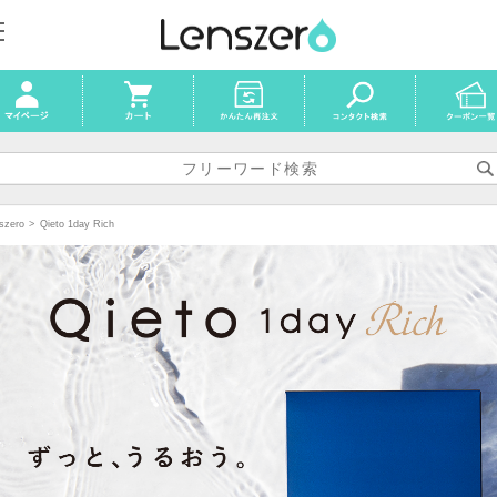
szero
Qieto 1day Rich