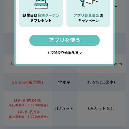
エルコンワンデー
キエトワンデー
30枚あたり
30枚あたり
価格
¥1,850
¥2,100
8.7mm／14.2mm
BC/DIA
8.7 9.0mm／14.0mm
55.0%(高含水)
含水率
38.5%(低含水)
UV-A 約84%
(当社実測値 - 3.00Dの場合)
UVカット
UVカットなし
UV-B 約98
(当社実測値 - 3.00Dの場合)