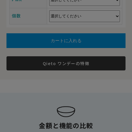
個数
個数
個数
個数
個数
個数
1
2
3
4
5
6
個数
Qieto ワンデーの特徴
金額と機能の比較